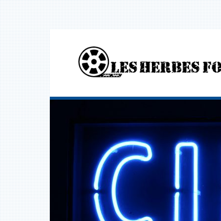
Aller
au
contenu
LES HERBES FOLLES