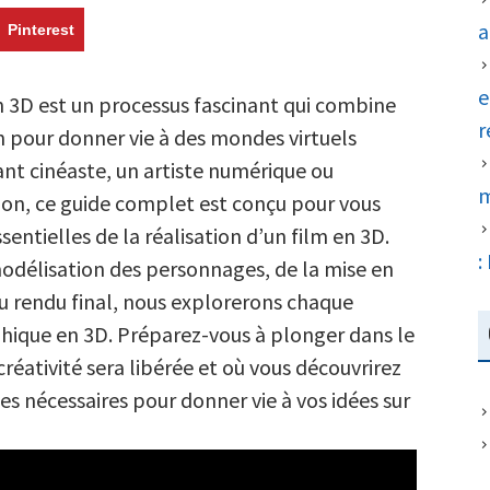
d’Animation
a
Pinterest
3D
:
e
n 3D est un processus fascinant qui combine
Le
r
on pour donner vie à des mondes virtuels
Guide
ant cinéaste, un artiste numérique ou
Complet
m
on, ce guide complet est conçu pour vous
sentielles de la réalisation d’un film en 3D.
:
 modélisation des personnages, de la mise en
au rendu final, nous explorerons chaque
hique en 3D. Préparez-vous à plonger dans le
réativité sera libérée et où vous découvrirez
s nécessaires pour donner vie à vos idées sur