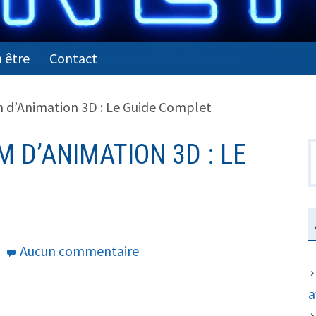
 être
Contact
m d’Animation 3D : Le Guide Complet
M D’ANIMATION 3D : LE
R
sur
Aucun commentaire
Création
d’un
a
Film