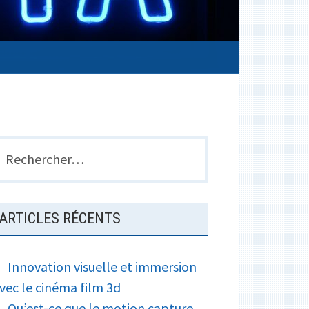
BARRE
echercher :
LATÉRALE
PRINCIPALE
ARTICLES RÉCENTS
Innovation visuelle et immersion
vec le cinéma film 3d
Qu’est-ce que le motion capture